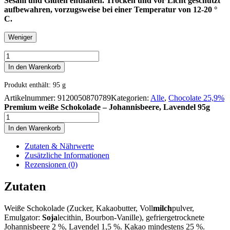
Sesam und Gluten enthalten. Trocken und vor Licht geschützt
aufbewahren, vorzugsweise bei einer Temperatur von 12-20 °
C.
Weniger
Premium
weiße
In den Warenkorb
Schokolade
-
Produkt enthält: 95
g
Johannisbeere,
Artikelnummer:
9120050870789
Kategorien:
Alle
,
Chocolate 25,9%
Lavendel
Premium weiße Schokolade – Johannisbeere, Lavendel 95g
95g
Premium
Menge
weiße
In den Warenkorb
Schokolade
-
Zutaten & Nährwerte
Johannisbeere,
Zusätzliche Informationen
Lavendel
Rezensionen (0)
95g
Menge
Zutaten
Weiße Schokolade (Zucker, Kakaobutter, Voll
milch
pulver,
Emulgator:
Soja
lecithin, Bourbon-Vanille), gefriergetrocknete
Johannisbeere 2 %, Lavendel 1,5 %. Kakao mindestens 25 %.