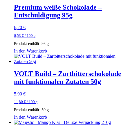
Premium weiße Schokolade –
Entschuldigung 95g
6,20
€
6,53
€
/
100
g
Produkt enthält: 95
g
In den Warenkorb
VOLT Build – Zartbitterschokolade
mit funktionalen Zutaten 50g
5,90
€
11,80
€
/
100
g
Produkt enthält: 50
g
In den Warenkorb