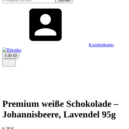
Suchen
nach:
Kundenkonto
Warenkorb
0,00
€
0
öffnen
–
Menü
0
öffnen
Artikel,
Zwischensumme
0,00
€
Premium weiße Schokolade –
Johannisbeere, Lavendel 95g
6,20
€