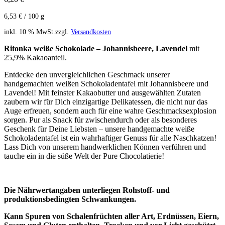
6,53
€
/
100
g
inkl. 10 % MwSt.
zzgl.
Versandkosten
Ritonka weiße Schokolade – Johannisbeere, Lavendel
mit
25,9% Kakaoanteil.
Entdecke den unvergleichlichen Geschmack unserer
handgemachten weißen Schokoladentafel mit Johannisbeere und
Lavendel! Mit feinster Kakaobutter und ausgewählten Zutaten
zaubern wir für Dich einzigartige Delikatessen, die nicht nur das
Auge erfreuen, sondern auch für eine wahre Geschmacksexplosion
sorgen. Pur als Snack für zwischendurch oder als besonderes
Geschenk für Deine Liebsten – unsere handgemachte weiße
Schokoladentafel ist ein wahrhaftiger Genuss für alle Naschkatzen!
Lass Dich von unserem handwerklichen Können verführen und
tauche ein in die süße Welt der Pure Chocolatierie!
Die Nährwertangaben unterliegen Rohstoff- und
produktionsbedingten Schwankungen.
Kann Spuren von Schalenfrüchten aller Art, Erdnüssen, Eiern,