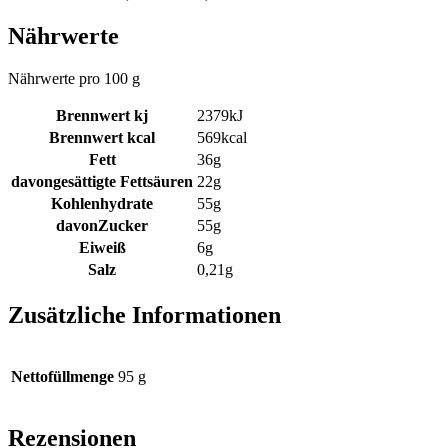
Nährwerte
Nährwerte pro 100 g
Brennwert kj
2379
kJ
Brennwert kcal
569
kcal
Fett
36
g
davon
gesättigte Fettsäuren
22
g
Kohlenhydrate
55
g
davon
Zucker
55
g
Eiweiß
6
g
Salz
0,21
g
Zusätzliche Informationen
Nettofüllmenge
95 g
Rezensionen