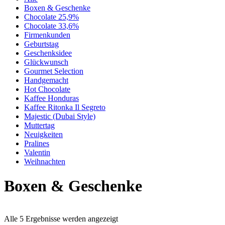
Boxen & Geschenke
Chocolate 25,9%
Chocolate 33,6%
Firmenkunden
Geburtstag
Geschenksidee
Glückwunsch
Gourmet Selection
Handgemacht
Hot Chocolate
Kaffee Honduras
Kaffee Ritonka Il Segreto
Majestic (Dubai Style)
Muttertag
Neuigkeiten
Pralines
Valentin
Weihnachten
Boxen & Geschenke
Alle 5 Ergebnisse werden angezeigt