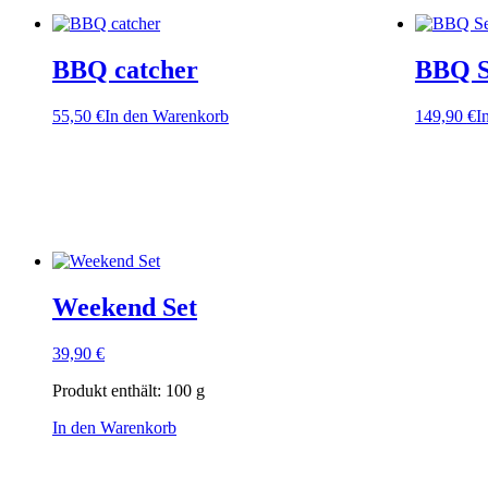
BBQ catcher
BBQ S
55,50
€
In den Warenkorb
149,90
€
I
Weekend Set
39,90
€
Produkt enthält: 100
g
In den Warenkorb