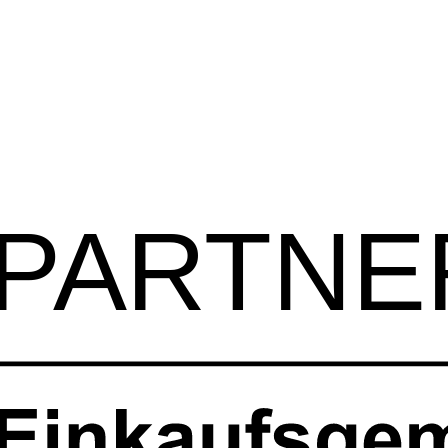
P
ARTN
E