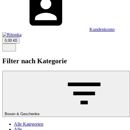
Kundenkonto
Warenkorb
0,00
€
0
öffnen
–
Menü
0
öffnen
Artikel,
Filter nach Kategorie
Zwischensumme
0,00
€
Boxen & Geschenke
Alle Kategorien
Alle